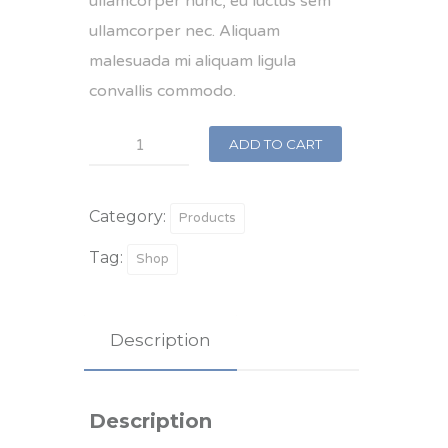
ullamcorper nunc, eu luctus sem
ullamcorper nec. Aliquam
malesuada mi aliquam ligula
convallis commodo.
Ipad
ADD TO CART
Cover
quantity
Category:
Products
Tag:
Shop
Description
Description